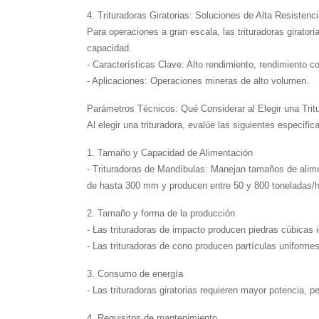
4. Trituradoras Giratorias: Soluciones de Alta Resistenc
Para operaciones a gran escala, las trituradoras girato
capacidad.
- Características Clave: Alto rendimiento, rendimiento co
- Aplicaciones: Operaciones mineras de alto volumen.
Parámetros Técnicos: Qué Considerar al Elegir una Trit
Al elegir una trituradora, evalúe las siguientes especifi
1. Tamaño y Capacidad de Alimentación
- Trituradoras de Mandíbulas: Manejan tamaños de alim
de hasta 300 mm y producen entre 50 y 800 toneladas/h
2. Tamaño y forma de la producción
- Las trituradoras de impacto producen piedras cúbicas i
- Las trituradoras de cono producen partículas uniform
3. Consumo de energía
- Las trituradoras giratorias requieren mayor potencia, 
4. Requisitos de mantenimiento