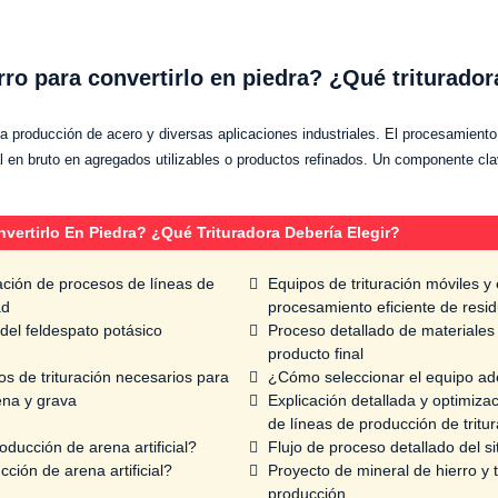
ro para convertirlo en piedra? ¿Qué triturador
la producción de acero y diversas aplicaciones industriales. El procesamiento 
 en bruto en agregados utilizables o productos refinados. Un componente cl
vertirlo En Piedra? ¿Qué Trituradora Debería Elegir?
ación de procesos de líneas de
Equipos de trituración móviles y 
ad
procesamiento eficiente de resi
 del feldespato potásico
Proceso detallado de materiales 
producto final
os de trituración necesarios para
¿Cómo seleccionar el equipo ade
ena y grava
Explicación detallada y optimiza
de líneas de producción de tritu
ducción de arena artificial?
Flujo de proceso detallado del s
ión de arena artificial?
Proyecto de mineral de hierro y
producción