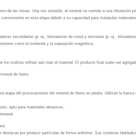
rro de las minas. Una vez extraído, el mineral se somete a una trituración pri
an comúnmente en esta etapa debido a su capacidad para manipular materiales
uradoras secundarias (p. ej., trituradoras de cono) y terciarias (p. ej., tritura
steriores como la molienda y la separación magnética.
e los molinos refinan aún más el material. El producto final suele ser agrega
mineral de hierro
ra etapa del procesamiento del mineral de hierro en piedra. Utilizan la fuerza
busto, apto para materiales abrasivos.
 mineral.
ria
o se destacan por producir partículas de forma uniforme. Sus sistemas hidrául