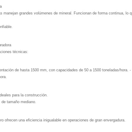
ia
rias manejan grandes volúmenes de mineral. Funcionan de forma continua, lo q
nfiable.
uradora
caciones técnicas:
entación de hasta 1500 mm, con capacidades de 50 a 1500 toneladas/hora. - 
ora.
deales para la construcción.
es de tamaño mediano.
pero ofrecen una eficiencia inigualable en operaciones de gran envergadura.