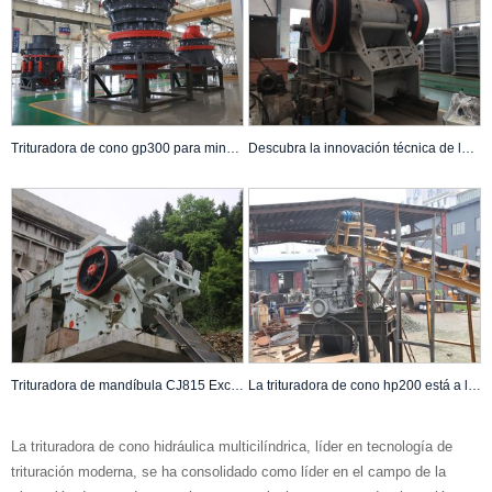
Trituradora de cono gp300 para minería y rotura secundaria de agregados
Descubra la innovación técnica de la trituradora de mandíbulas C130
Trituradora de mandíbula CJ815 Excelente rendimiento en la industria minera
La trituradora de cono hp200 está a la venta.
La trituradora de cono hidráulica multicilíndrica, líder en tecnología de
trituración moderna, se ha consolidado como líder en el campo de la