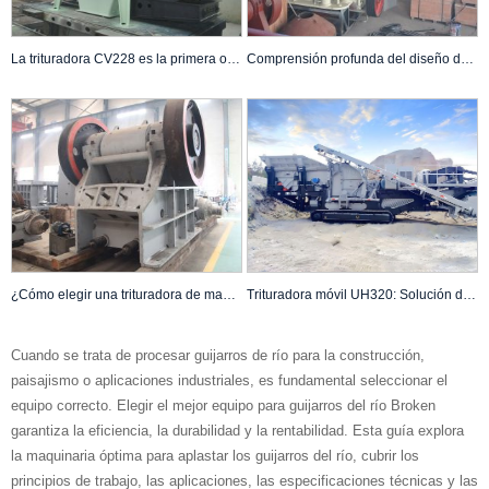
La trituradora CV228 es la primera opción por su alta eficiencia y bajo consumo de energía.
Comprensión profunda del diseño de la estructura de la trituradora de cono HP900
¿Cómo elegir una trituradora de mandíbulas C120 de buena calidad?
Trituradora móvil UH320: Solución de trituración media y fina
Cuando se trata de procesar guijarros de río para la construcción,
paisajismo o aplicaciones industriales, es fundamental seleccionar el
equipo correcto. Elegir el mejor equipo para guijarros del río Broken
garantiza la eficiencia, la durabilidad y la rentabilidad. Esta guía explora
la maquinaria óptima para aplastar los guijarros del río, cubrir los
principios de trabajo, las aplicaciones, las especificaciones técnicas y las