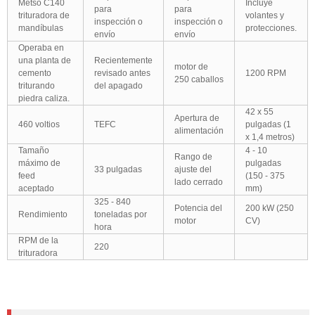
Metso C140
Incluye
para
para
trituradora de
volantes y
inspección o
inspección o
mandíbulas
protecciones.
envío
envío
Operaba en
una planta de
Recientemente
motor de
cemento
revisado antes
1200 RPM
250 caballos
triturando
del apagado
piedra caliza.
42 x 55
Apertura de
460 voltios
TEFC
pulgadas (1
alimentación
x 1,4 metros)
Tamaño
4 - 10
Rango de
máximo de
pulgadas
33 pulgadas
ajuste del
feed
(150 - 375
lado cerrado
aceptado
mm)
325 - 840
Potencia del
200 kW (250
Rendimiento
toneladas por
motor
CV)
hora
RPM de la
220
trituradora