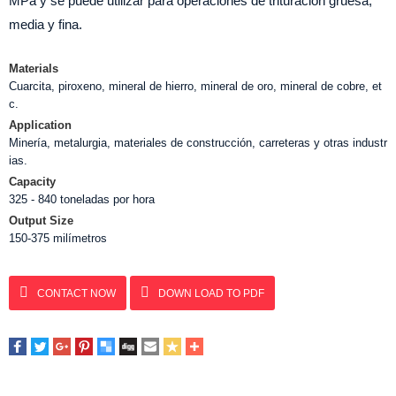
MPa y se puede utilizar para operaciones de trituración gruesa,
media y fina.
Materials
Cuarcita, piroxeno, mineral de hierro, mineral de oro, mineral de cobre, et
c.
Application
Minería, metalurgia, materiales de construcción, carreteras y otras industr
ias.
Capacity
325 - 840 toneladas por hora
Output Size
150-375 milímetros
CONTACT NOW
DOWN LOAD TO PDF