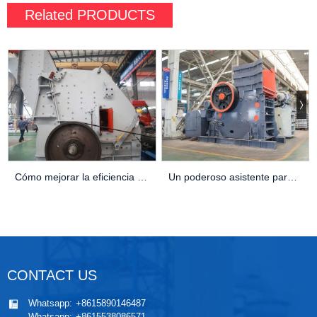
Related
PRODUCTS
Cómo mejorar la eficiencia de producción de la trituradora de impacto NP15
Un poderoso asistente para la minería – trituradora de mandíbulas C140
CONTACT US
Whatsapp:
+8615890146487
Whatsapp:
+8615538086571