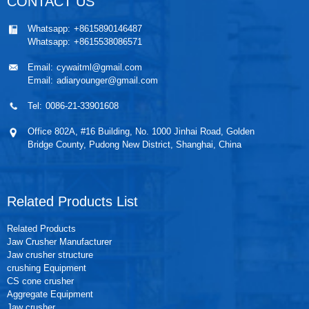
CONTACT US
Whatsapp:
+8615890146487
Whatsapp:
+8615538086571
Email:
cywaitml@gmail.com
Email:
adiaryounger@gmail.com
Tel:
0086-21-33901608
Office 802A, #16 Building, No. 1000 Jinhai Road, Golden
Bridge County, Pudong New District, Shanghai, China
Related Products List
Related Products
Jaw Crusher Manufacturer
Jaw crusher structure
crushing Equipment
CS cone crusher
Aggregate Equipment
Jaw crusher