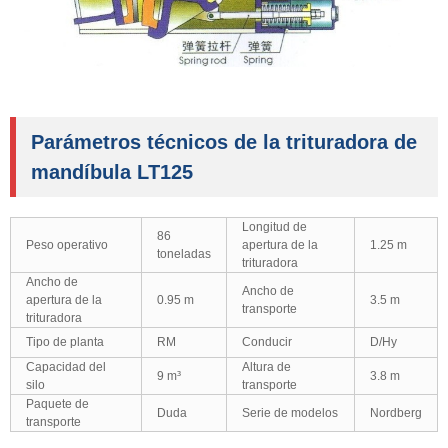
Parámetros técnicos de la trituradora de
mandíbula LT125
Longitud de
86
Peso operativo
apertura de la
1.25 m
toneladas
trituradora
Ancho de
Ancho de
apertura de la
0.95 m
3.5 m
transporte
trituradora
Tipo de planta
RM
Conducir
D/Hy
Capacidad del
Altura de
9 m³
3.8 m
silo
transporte
Paquete de
Duda
Serie de modelos
Nordberg
transporte