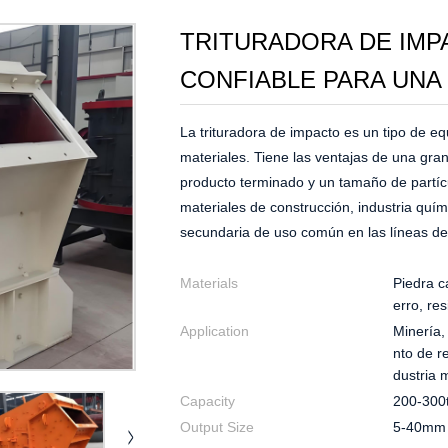
TRITURADORA DE IMP
CONFIABLE PARA UNA
La trituradora de impacto es un tipo de equ
materiales. Tiene las ventajas de una gran
producto terminado y un tamaño de partícu
materiales de construcción, industria quími
secundaria de uso común en las líneas de
Materials
Piedra ca
erro, re
Application
Minería,
nto de r
dustria m
Capacity
200-300
Output Size
5-40mm