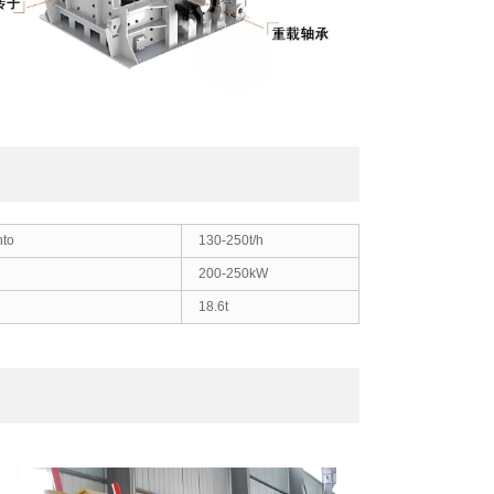
nto
130-250t/h
200-250kW
18.6t