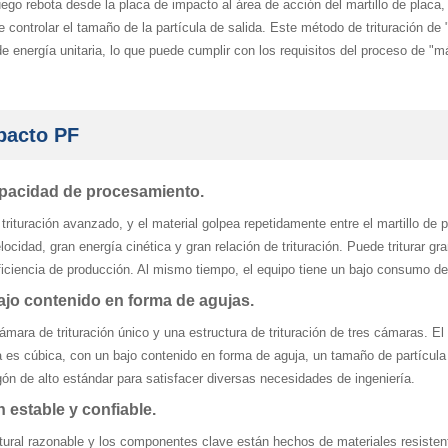
go rebota desde la placa de impacto al área de acción del martillo de placa, y 
e controlar el tamaño de la partícula de salida. Este método de trituración de 
e energía unitaria, lo que puede cumplir con los requisitos del proceso de "m
mpacto PF
capacidad de procesamiento.
rituración avanzado, y el material golpea repetidamente entre el martillo de p
elocidad, gran energía cinética y gran relación de trituración. Puede triturar g
 eficiencia de producción. Al mismo tiempo, el equipo tiene un bajo consumo 
ajo contenido en forma de agujas.
mara de trituración único y una estructura de trituración de tres cámaras. El
da es cúbica, con un bajo contenido en forma de aguja, un tamaño de partícula
ón de alto estándar para satisfacer diversas necesidades de ingeniería.
 estable y confiable.
tural razonable y los componentes clave están hechos de materiales resistente