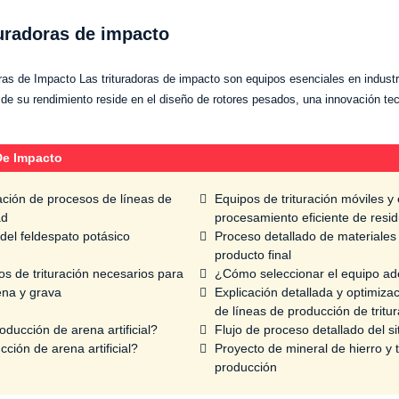
turadoras de impacto
oras de Impacto Las trituradoras de impacto son equipos esenciales en indust
e de su rendimiento reside en el diseño de rotores pesados, una innovación tec
De Impacto
ación de procesos de líneas de
Equipos de trituración móviles y 
ad
procesamiento eficiente de resi
 del feldespato potásico
Proceso detallado de materiales 
producto final
os de trituración necesarios para
¿Cómo seleccionar el equipo ade
ena y grava
Explicación detallada y optimiza
de líneas de producción de tritu
ducción de arena artificial?
Flujo de proceso detallado del s
ión de arena artificial?
Proyecto de mineral de hierro y
producción