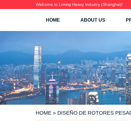
Welcome to Liming Heavy Industry (Shanghai)!
HOME
ABOUT US
P
HOME
»
DISEÑO DE ROTORES PESAD