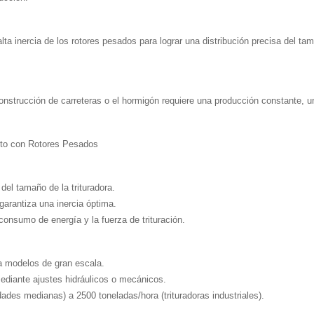
ta inercia de los rotores pesados ​​para lograr una distribución precisa del t
construcción de carreteras o el hormigón requiere una producción constante, u
cto con Rotores Pesados
el tamaño de la trituradora.
garantiza una inercia óptima.
onsumo de energía y la fuerza de trituración.
 modelos de gran escala.
diante ajustes hidráulicos o mecánicos.
ades medianas) a 2500 toneladas/hora (trituradoras industriales).